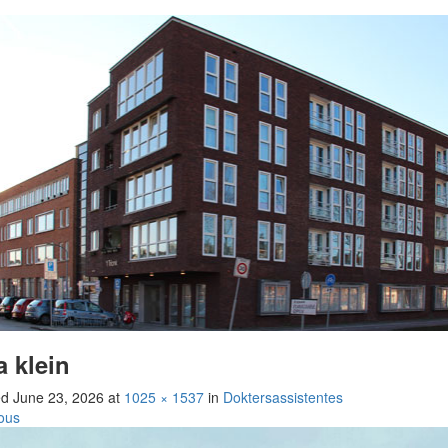
a klein
ed
June 23, 2026
at
1025 × 1537
in
Doktersassistentes
ous