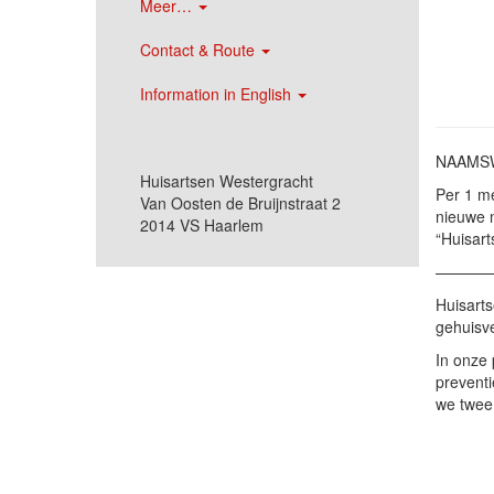
Meer…
Contact & Route
Information in English
NAAMSW
Huisartsen Westergracht
Per 1 me
Van Oosten de Bruijnstraat 2
nieuwe n
2014 VS Haarlem
“Huisart
———
Huisarts
gehuisve
In onze 
preventi
we twee 