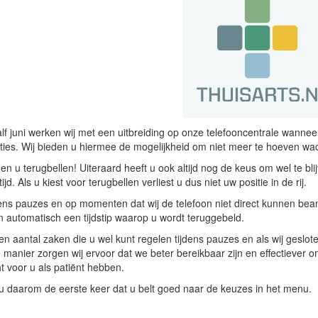
lf juni werken wij met een uitbreiding op onze telefooncentrale wannee
ies. Wij bieden u hiermee de mogelijkheid om niet meer te hoeven wach
en u terugbellen! Uiteraard heeft u ook altijd nog de keus om wel te bli
ijd. Als
u kiest voor terugbellen verliest u dus niet uw positie in de rij.
ens pauzes en op momenten dat wij de telefoon niet direct kunnen bean
an automatisch een tijdstip waarop u wordt teruggebeld.
een aantal zaken die u wel kunt regelen tijdens pauzes en als wij geslot
manier zorgen wij ervoor dat we beter bereikbaar zijn en effectiever o
 voor u als patiënt hebben.
 u daarom de eerste keer dat u belt goed naar de keuzes in het menu.