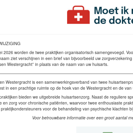
IJZIGING
i 2026 worden de twee praktijken organisatorisch samengevoegd. Voor 
aam ziet verschijnen in een brief van bijvoorbeeld uw zorgverzekering 
sen Westergracht” in plaats van de naam van uw huisarts.
————————————————————————————————
en Westergracht is een samenwerkingsverband van twee huisartsenprakti
st in een prachtige ruimte op de hoek van de Westergracht en de van 
praktijken bieden we uitgebreide huisartsenzorg. Naast de reguliere sp
e en zorg voor chronische patiënten, waarvoor twee enthousiaste pra
praktijkondersteuners voor de behandeling van psychische klachten bi
Voor betrouwbare informatie over een groot aantal m