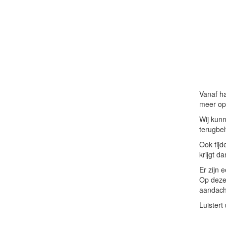
Vanaf ha
meer opt
Wij kunn
terugbelt
Ook tijd
krijgt d
Er zijn 
Op deze 
aandacht
Luistert